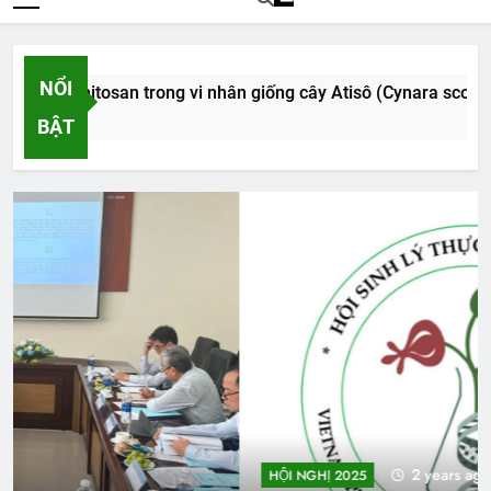
NỔI
oligochitosan trong vi nhân giống cây Atisô (Cynara scolymus 
o
BẬT
2 years ago
HỘI NGHỊ 2025