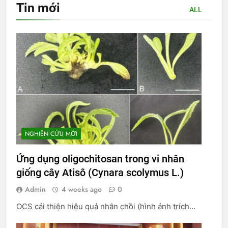
Tin
mới
ALL
NGHIÊN CỨU MỚI
Ứng dụng oligochitosan trong vi nhân
giống cây Atisô (Cynara scolymus L.)
Admin
4 weeks ago
0
OCS cải thiện hiệu quả nhân chồi (hình ảnh trích…