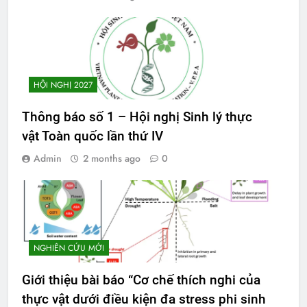
HỘI NGHỊ 2027
Thông báo số 1 – Hội nghị Sinh lý thực
vật Toàn quốc lần thứ IV
Admin
2 months ago
0
NGHIÊN CỨU MỚI
Giới thiệu bài báo “Cơ chế thích nghi của
thực vật dưới điều kiện đa stress phi sinh