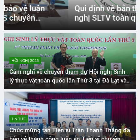
Qui định về bản thảo – Hội
nghị SLTV toàn quốc lần thứ 3
HỘI NGHỊ 2025
Cảm nghĩ về chuyến tham dự Hội nghị Sinh
lý thực vật toàn quốc lần Thứ 3 tại Đà Lạt và
những cơ hội hợp tác học thuật giữa Việt
Nam và Đài Loan
TIN TỨC
Chúc mừng tân Tiến sĩ Trần Thanh Thắng đã
bảo vệ thành công luận án Tiến sĩ chuyên