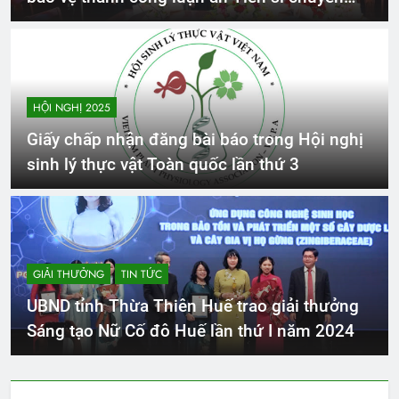
ngành Sinh lý học Thực vật tại Khoa Sinh học
– Công nghệ Sinh học, Trường Đại học Khoa
học tự nhiên, Đại Học Quốc gia TP. Hồ Chí
Minh
HỘI NGHỊ 2025
Giấy chấp nhận đăng bài báo trong Hội nghị
sinh lý thực vật Toàn quốc lần thứ 3
GIẢI THƯỞNG
TIN TỨC
UBND tỉnh Thừa Thiên Huế trao giải thưởng
Sáng tạo Nữ Cố đô Huế lần thứ I năm 2024