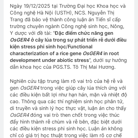
Ngày 19/12/2025 tại Trường Đại học Khoa học và
Công nghệ Hà Nội (USTH), NCS. Nguyễn Thị
Trang đã bảo vệ thành công luận án Tiến sĩ cấp
trường chuyên ngành Công nghệ sinh học, Nông,
Y dược với đề tài: “
Đặc điểm chức năng gen
OsGER4
ở cây lúa trong sự phát triển rễ dưới điều
kiện stress phi sinh học
/
Functional
characterization of a rice gene
OsGER4
in root
development under abiotic stress
”, dưới sự hướng
dẫn khoa học của PGS.TS. Tô Thị Mai Hương.
Nghiên cứu tập trung làm rõ vai trò của hệ rễ và
gen
OsGER4
trong việc giúp cây lúa thích ứng với
các điều kiện bất lợi như hạn hán, mặn và nhiệt độ
cao. Thông qua các thí nghiệm sinh học phân tử,
di truyền và sinh lý học thực vật, luận án cho thấy
OsGER4
đóng vai trò then chốt trong việc thúc
đẩy hình thành rễ chùm và rễ bên, đặc biệt dưới
các điều kiện stress phi sinh học. Luận án không
chỉ có giá trị học thuật trong việc làm rõ cơ chế