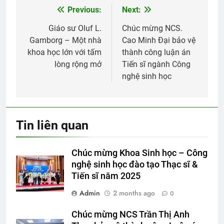
Previous:
Next:
Post
navigation
Giáo sư Oluf L.
Chúc mừng NCS.
Gamborg – Một nhà
Cao Minh Đại bảo vệ
khoa học lớn với tấm
thành công luận án
lòng rộng mở
Tiến sĩ ngành Công
nghệ sinh học
Tin liên quan
Chúc mừng Khoa Sinh học – Công
nghệ sinh học đào tạo Thạc sĩ &
Tiến sĩ năm 2025
Admin
2 months ago
0
Chúc mừng NCS Trần Thị Anh