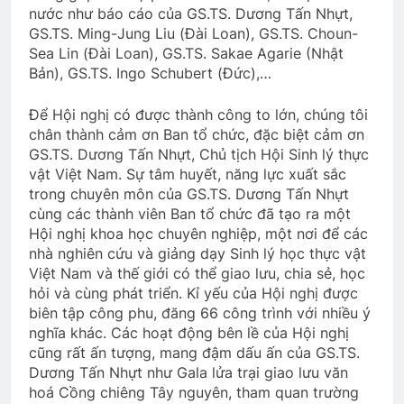
nước như báo cáo của GS.TS. Dương Tấn Nhựt,
GS.TS. Ming-Jung Liu (Đài Loan), GS.TS. Choun-
Sea Lin (Đài Loan), GS.TS. Sakae Agarie (Nhật
Bản), GS.TS. Ingo Schubert (Đức),…
Để Hội nghị có được thành công to lớn, chúng tôi
chân thành cảm ơn Ban tổ chức, đặc biệt cảm ơn
GS.TS. Dương Tấn Nhựt, Chủ tịch Hội Sinh lý thực
vật Việt Nam. Sự tâm huyết, năng lực xuất sắc
trong chuyên môn của GS.TS. Dương Tấn Nhựt
cùng các thành viên Ban tổ chức đã tạo ra một
Hội nghị khoa học chuyên nghiệp, một nơi để các
nhà nghiên cứu và giảng dạy Sinh lý học thực vật
Việt Nam và thế giới có thể giao lưu, chia sẻ, học
hỏi và cùng phát triển. Kỉ yếu của Hội nghị được
biên tập công phu, đăng 66 công trình với nhiều ý
nghĩa khác. Các hoạt động bên lề của Hội nghị
cũng rất ấn tượng, mang đậm dấu ấn của GS.TS.
Dương Tấn Nhựt như Gala lửa trại giao lưu văn
hoá Cồng chiêng Tây nguyên, tham quan trường