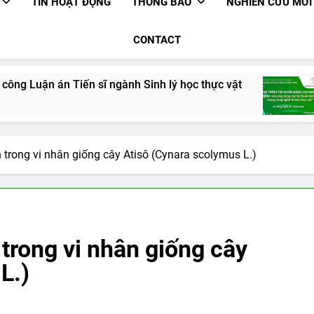
TIN HOẠT ĐỘNG
THÔNG BÁO
NGHIÊN CỨU MỚI
CONTACT
ến sĩ ngành Sinh lý học thực vật
Thông báo l
2 Months Ago
 trong vi nhân giống cây Atisô (Cynara scolymus L.)
trong vi nhân giống cây
L.)