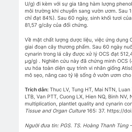
U/g) đi kèm với sự gia tăng hàm lượng phenoli
môi trường khi chuyển sang vườn ươm. Sau 15
chỉ đạt 84%). Sau 60 ngày, sinh khối tươi của
81,57 g/cây của đối chứng.
Về mặt chất lượng dược liệu, việc ứng dụng 
giai đoạn cây thương phẩm. Sau 60 ngày nuôi
cynarin trong lá cây được xử lý OCS đạt 512,
µg/g) . Nghiên cứu này đã chứng minh OCS (4
ưu hóa toàn diện quy trình vi nhân giống Atis
mô sẹo, nâng cao tỷ lệ sống ở vườn ươm cho đ
Trích dẫn:
Thuc LV, Tung HT, Mai NTN, Luan
LTB, Van PTT, Cuong LX, Hien NQ, Binh NV, 
multiplication, plantlet quality and cynarin co
Tissue and Organ Culture
165: 37. https://d
Người đưa tin: PGS. TS. Hoàng Thanh Tùng –