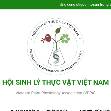
Thông báo lớp tập huấn “Nghi
Ứng dụng oligochitosan trong v
Chúc mừng Khoa Sinh học – Cô
Chúc mừng NCS Trần Thị A
Thông báo lớp tập huấn “Nghi
Ứng dụng oligochitosan trong v
Chúc mừng Khoa Sinh học – Cô
Chúc mừng NCS Trần Thị A
Thông báo lớp tập huấn “Nghi
HỘI SINH LÝ THỰC VẬT VIỆT NAM
Vietnam Plant Physiology Association (VPPA)