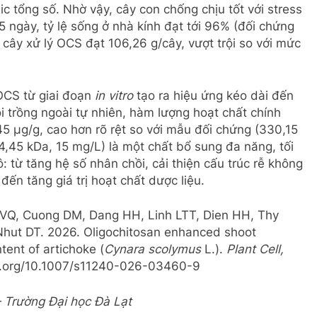
c tổng số. Nhờ vậy, cây con chống chịu tốt với stress
 ngày, tỷ lệ sống ở nhà kính đạt tới 96% (đối chứng
 cây xử lý OCS đạt 106,26 g/cây, vượt trội so với mức
OCS từ giai đoạn
in vitro
tạo ra hiệu ứng kéo dài đến
 trồng ngoài tự nhiên, hàm lượng hoạt chất chính
45 µg/g, cao hơn rõ rệt so với mẫu đối chứng (330,15
,45 kDa, 15 mg/L) là một chất bổ sung đa năng, tối
ô: từ tăng hệ số nhân chồi, cải thiện cấu trúc rễ không
ến tăng giá trị hoạt chất dược liệu.
 VQ, Cuong DM, Dang HH, Linh LTT, Dien HH, Thy
Nhut DT. 2026. Oligochitosan enhanced shoot
ntent of artichoke (
Cynara scolymus
L.).
Plant Cell,
oi.org/10.1007/s11240-026-03460-9
 Trường Đại học Đà Lạt