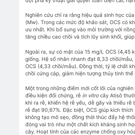
đột phá kỹ thuật giải quyết toàn diện các h
Nghiên cứu chỉ ra rằng hiệu quả sinh học củ
(Mw). Trong các mức độ khảo sát, OCS có khố
ưu nhất. Khi bổ sung vào môi trường với nồn
tăng chiều cao chồi và tích lũy sinh khối, gi
Ngoài ra, sự có mặt của 15 mg/L OCS (4,45 kD
giống. Hệ số nhân nhanh đạt 8,33 chồi/mẫu, 
OCS (4,33 chồi/mẫu). Đồng thời, tỷ lệ chất k
chồi cứng cáp, giảm hiện tượng thủy tinh thể 
Một trong những điểm mới cốt lõi của nghiên 
điều kiện đối chứng, rễ
in vitro
cây Atisô thườ
khi ra rễ, khiến hệ rễ yếu, dễ gãy và thiếu rễ
rễ đạt 90,67%. Đặc biệt, OCS giúp kích thích 
không tạo mô sẹo, đồng thời thúc đẩy hệ thố
đóng vai trò như một chất kích kháng sinh họ
cây. Hoạt tính của các enzyme chống oxy hó