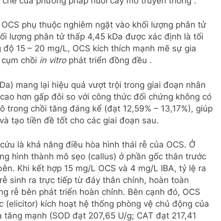
ạn chế của phương pháp nuôi cấy mô truyền thống .
a OCS phụ thuộc nghiêm ngặt vào khối lượng phân tử
i lượng phân tử thấp 4,45 kDa được xác định là tối
g độ 15 – 20 mg/L, OCS kích thích mạnh mẽ sự gia
úp cụm chồi
in vitro
phát triển đồng đều .
a) mang lại hiệu quả vượt trội trong giai đoạn nhân
cao hơn gấp đôi so với công thức đối chứng không có
hô trong chồi tăng đáng kể (đạt 12,59% – 13,17%), giúp
và tạo tiền đề tốt cho các giai đoạn sau.
cứu là khả năng điều hòa hình thái rễ của OCS. Ở
ng hình thành mô sẹo (callus) ở phần gốc thân trước
 bên. Khi kết hợp 15 mg/L OCS và 4 mg/L IBA, tỷ lệ ra
rễ sinh ra trực tiếp từ đáy thân chính, hoàn toàn
ng rễ bên phát triển hoàn chỉnh. Bên cạnh đó, OCS
c (elicitor) kích hoạt hệ thống phòng vệ chủ động của
a tăng mạnh (SOD đạt 207,65 U/g; CAT đạt 217,41