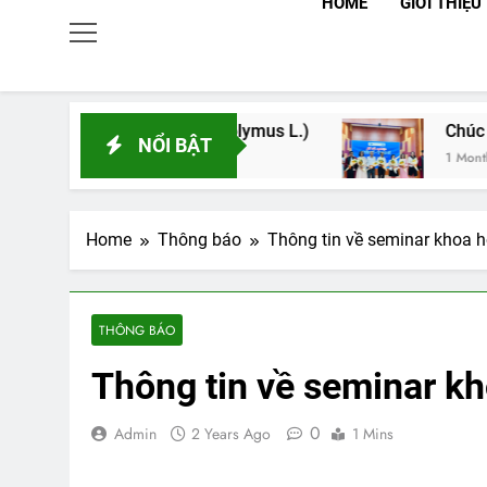
HOME
GIỚI THIỆU
g cây Atisô (Cynara scolymus L.)
Chúc mừng K
NỔI BẬT
1 Month Ago
Home
Thông báo
Thông tin về seminar khoa 
THÔNG BÁO
Thông tin về seminar k
0
Admin
2 Years Ago
1 Mins