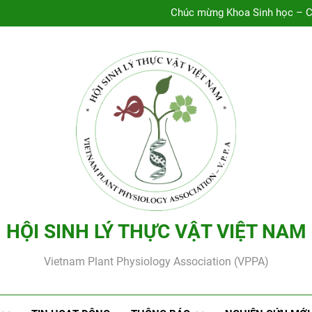
Ứng dụng oligochitosan trong v
Chúc mừng Khoa Sinh học – Cô
Chúc mừng NCS Trần Thị A
Thông báo lớp tập huấn “Nghi
Ứng dụng oligochitosan trong v
Chúc mừng Khoa Sinh học – Cô
Chúc mừng NCS Trần Thị A
Thông báo lớp tập huấn “Nghi
HỘI SINH LÝ THỰC VẬT VIỆT NAM
Vietnam Plant Physiology Association (VPPA)