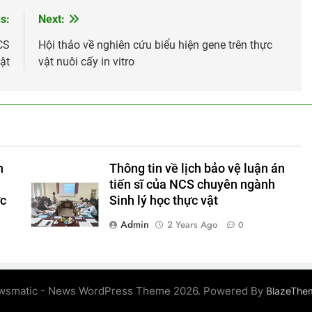
s:
Next:
CS
Hội thảo về nghiên cứu biểu hiện gene trên thực
ật
vật nuôi cấy in vitro
n
Thông tin về lịch bảo vệ luận án
tiến sĩ của NCS chuyên ngành
ực
Sinh lý học thực vật
Admin
2 Years Ago
0
wsmatic - News WordPress Theme 2026. Powered By
BlazeThe