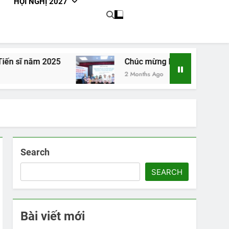
HỘI NGHỊ 2027
 năm 2025
Chúc mừng NCS Trần Thị Anh Thoa b
2 Months Ago
Search
SEARCH
Bài viết mới