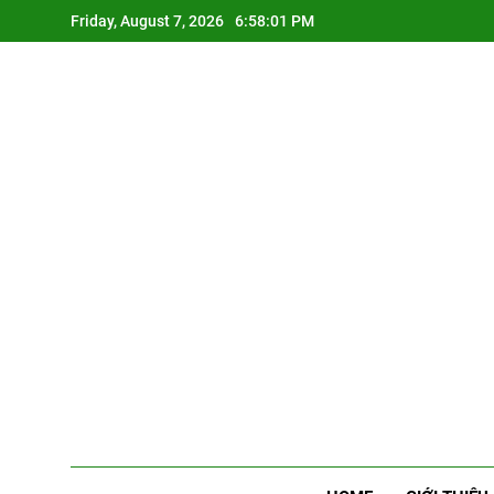
Skip
Friday, August 7, 2026
6:58:01 PM
to
content