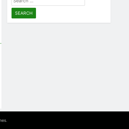
for:
.
mes